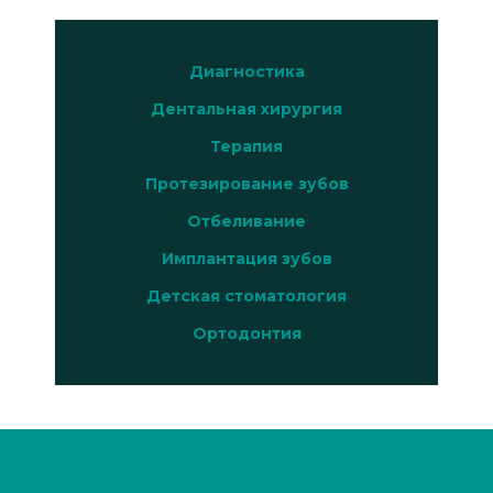
Диагностика
Дентальная хирургия
Терапия
Протезирование зубов
Отбеливание
Имплантация зубов
Детская стоматология
Ортодонтия