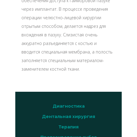
обеспечения доступа к гайморовой пазухе
через имплантат. В процессе проведения
операции челюстно-лицевой хирургии
отрытым способом, делается надрез для
вхождения в пазуху. Слизистая очень
аккуратно разъединяется с костью и
вводится специальная мембрана, а полость
заполняется специальным материалом-
заменителем костной ткани.
Диагностика
Дентальная хирургия
Терапия