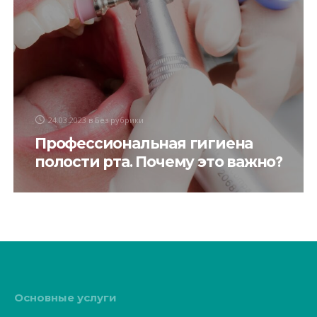
24.03.2023
в
Без рубрики
Профессиональная гигиена
полости рта. Почему это важно?
Профессиональная чистка зубов – это
обязательный этап гигиены полости рта, имеющий
важное значение для здоровья зубов и десен.
Зубной щетки и других специальных приборов,
ежедневно применяемых в домашнем уходе, –
Основные услуги