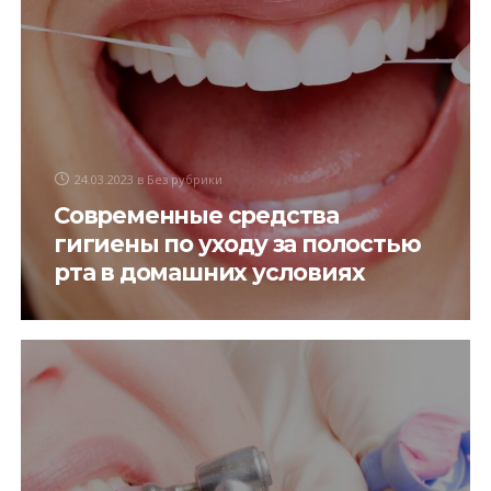
24.03.2023
в
Без рубрики
Современные средства
гигиены по уходу за полостью
рта в домашних условиях
В общем, индивидуальная гигиена полости рта –
это регулярное удаление зубного налета с
поверхности зубов и десен с помощью средств
гигиены. Для полноценного ухода за полостью рта
в домашних условиях