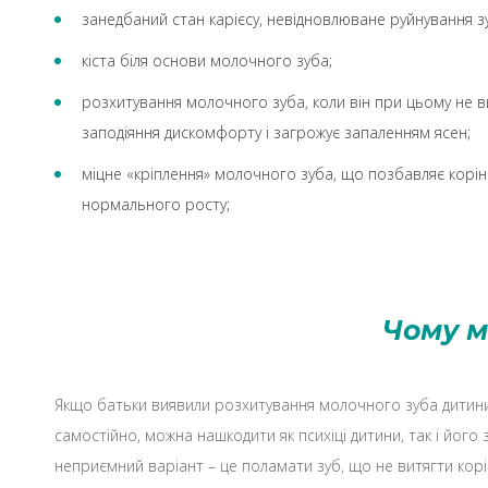
занедбаний стан карієсу, невідновлюване руйнування з
кіста біля основи молочного зуба;
розхитування молочного зуба, коли він при цьому не 
заподіяння дискомфорту і загрожує запаленням ясен;
міцне «кріплення» молочного зуба, що позбавляє корі
нормального росту;
Чому м
Якщо батьки виявили розхитування молочного зуба дитини
самостійно, можна нашкодити як психіці дитини, так і його
неприємний варіант – це поламати зуб, що не витягти корі