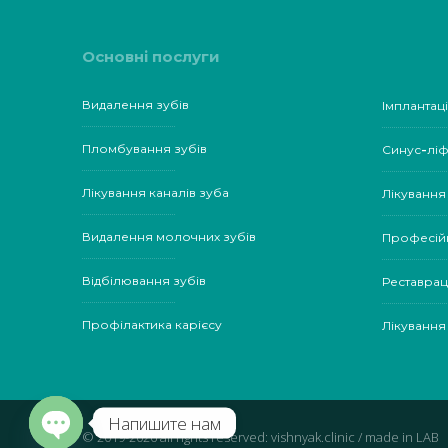
Основні послуги
Видалення зубів
Імплантаці
Пломбування зубів
Синус-ліф
Лікування каналів зуба
Лікування
Видалення молочних зубів
Професій
Відбілювання зубів
Реставрац
Профілактика карієсу
Лікування 
Напишите нам
© 2019-2026 all rights reserved: vishnyak.clinic / made in
LAB