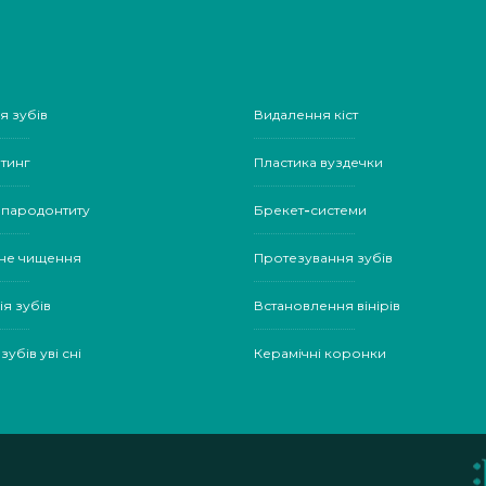
я зубів
Видалення кіст
тинг
Пластика вуздечки
 пародонтиту
Брекет-системи
не чищення
Протезування зубів
ія зубів
Встановлення вінірів
зубів уві сні
Керамічні коронки