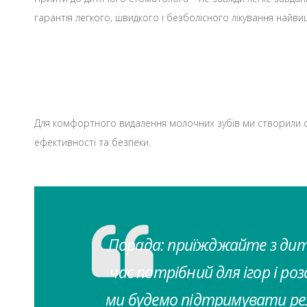
гарантія легкого, швидкого і безболісного лікування найви
Для комфортного видалення молочних зубів ми створили оп
ефективності та безпеки.
Порада: приїжджайте з дитин
час потрібний для ігор і р
ми будемо підтримувати рез