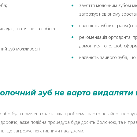
уба;
заняття молочним зубом мі
загрожує невірному зроста
наявність зубних травм (сер
випадає, що тягне за собою
рекомендація ортодонта, п
домогтися того, щоб сформу
нний зуб можливості
наявність зайвого зуба, що 
олочний зуб не варто видаляти
 або була помічена якась інша проблема, варто негайно звернут
 здоров’ю, адже подібна процедура буде досить болючою, та й прав
нь. Це загрожує негативними наслідками.