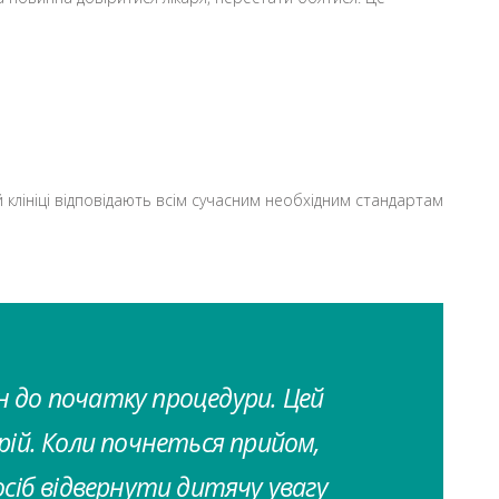
клініці відповідають всім сучасним необхідним стандартам
ин до початку процедури. Цей
рій. Коли почнеться прийом,
сіб відвернути дитячу увагу