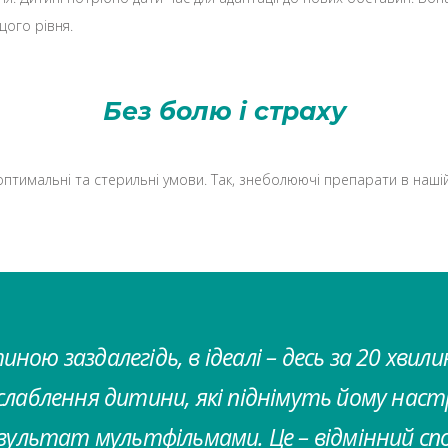
щого рівня.
Без болю і страху
тимальні та стерильні умови. Так, знеболюючі препарати в нашій 
ою заздалегідь, в ідеалі – десь за 20 хвил
озслаблення дитини, які піднімуть йому наст
ультат мультфільмами. Це – відмінний спо