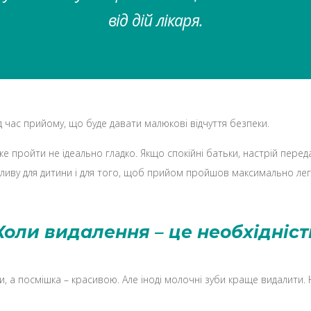
від дій лікаря.
 час прийому, що буде давати малюкові відчуття безпеки.
 пройти не ідеально гладко. Якщо спокійні батьки, настрій переда
впливу для дитини і для того, щоб прийом пройшов максимально лег
Коли видалення – це необхідніст
, а посмішка – красивою. Але іноді молочні зуби краще видалити.