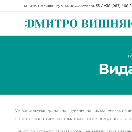
м. Київ, Позняки, вул. Анни Ахматової, 35
/
+38 (067) 468-
Го
Вида
Ми запрошуємо до нас на лікування наших маленьких пацієнт
стоматологів та якістю стоматологічного обладнання та ма
Прийти до дитячого стоматолога – не завжди легке завданн