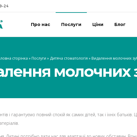
19-24
Про нас
Послуги
Ціни
Блог
ловна сторінка
»
Послуги
»
Дитяча стоматологія
»
Видалення молочних зуб
лення молочних 
ів і гарантуємо повний спокій як самих дітей, так і їхніх батькі
теріалів.
я. Дитині потрібно дати час для адаптації до нових обставин. Вон