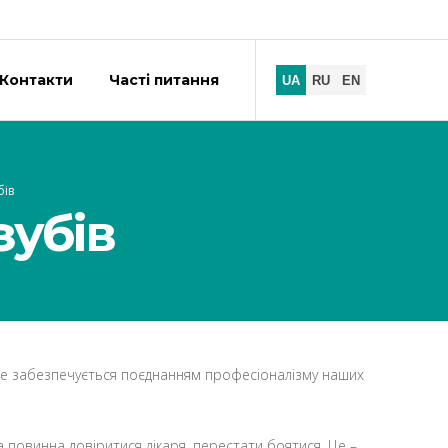
Контакти
Часті питання
ів
зубів
в. Це забезпечується поєднанням професіоналізму наших
а повинна довіритися лікаря, перестати боятися. Це –