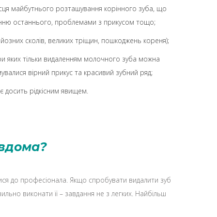
сця майбутнього розташування корінного зуба, що
нню останнього, проблемами з прикусом тощо;
йозних сколів, великих тріщин, пошкоджень кореня);
ри яких тільки видаленням молочного зуба можна
валися вірний прикус та красивий зубний ряд;
є досить рідкісним явищем.
 вдома?
ися до професіонала. Якщо спробувати видалити зуб
ильно виконати її – завдання не з легких. Найбільш