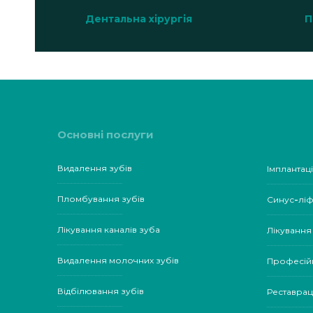
Дентальна хірургія
П
Основні послуги
Видалення зубів
Імплантаці
Пломбування зубів
Синус-ліф
Лікування каналів зуба
Лікування
Видалення молочних зубів
Професій
Відбілювання зубів
Реставрац