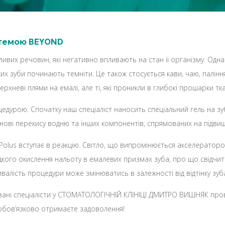
стемою BEYOND
ивих речовин, які негативно впливають на стан її організму. Одна з 
яких зуби починають темніти. Це також стосується кави, чаю, палін
ерхневі плями на емалі, але ті, які проникли в глибокі прошарки 
дурою. Спочатку наш спеціаліст наносить спеціальний гель на зу
нові перекису водню та інших компонентів, спрямованих на підвище
 Polus вступає в реакцію. Світло, що випромінюється акселерато
ого окислення нальоту в емалевих призмах зуба, про що свідчить 
валість процедури може змінюватись в залежності від відтінку зуба
іковані спеціалісти у СТОМАТОЛОГІЧНІЙ КЛІНІЦІ ДМИТРО ВИШНЯК пр
обов’язково отримаєте задоволення!