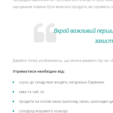
харчування повинні бути включені продукти, які сприяють зм
Вкрай важливий перший
захист
Давайте тепер розберемось, що можна вживати під час «біл
Утриматися необхідно від:
соуси, до складу яких входять натуральні барвники
кава та чай, сік
продукти на основі какао (шоколад, какао, шоколадні цу
солодощі яскравого кольору