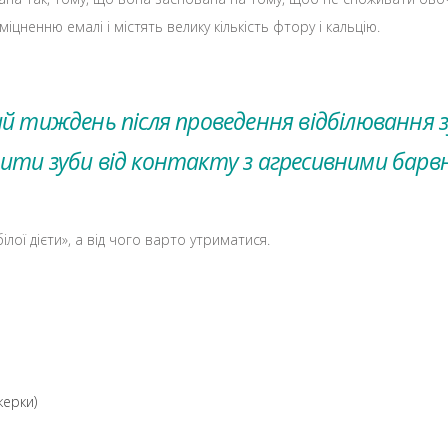
іцненню емалі і містять велику кількість фтору і кальцію.
 тиждень після проведення відбілювання зу
ити зуби від контакту з агресивними барв
ої дієти», а від чого варто утриматися.
керки)