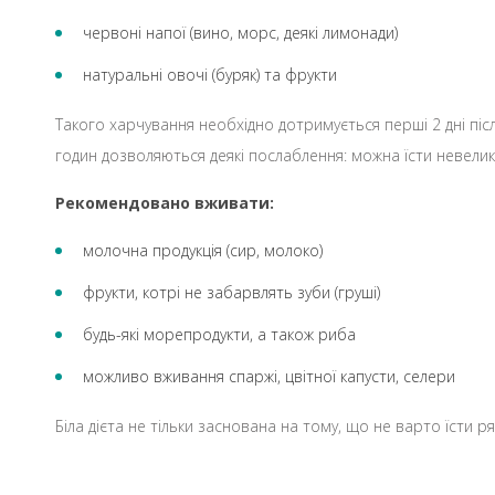
червоні напої (вино, морс, деякі лимонади)
натуральні овочі (буряк) та фрукти
Такого харчування необхідно дотримується перші 2 дні піс
годин дозволяються деякі послаблення: можна їсти невелику
Рекомендовано вживати:
молочна продукція (сир, молоко)
фрукти, котрі не забарвлять зуби (груші)
будь-які морепродукти, а також риба
можливо вживання спаржі, цвітної капусти, селери
Біла дієта не тільки заснована на тому, що не варто їсти ря