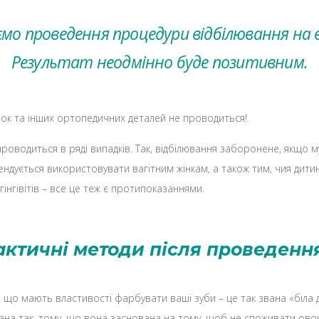
мо проведення процедури відбілювання на в
Результат неодмінно буде позитивним.
нок та інших ортопедичних деталей не проводиться!
роводиться в ряді випадків. Так, відбілювання заборонене, якщо м
ендується використовувати вагітним жінкам, а також тим, чия дити
гінгівітів – все це теж є протипоказаннями.
актичні методи після проведенн
о мають властивості фарбувати ваші зуби – це так звана «біла д
на так, тому, що вона заснована на тому, щоб не споживати овочі 