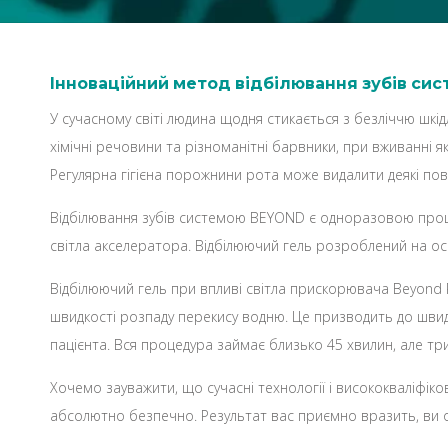
Інноваційний метод відбілювання зубів си
У сучасному світі людина щодня стикається з безліччю шкідл
хімічні речовини та різноманітні барвники, при вживанні 
Регулярна гігієна порожнини рота може видалити деякі пов
Відбілювання зубів системою BEYOND є одноразовою проце
світла акселератора. Відбілюючий гель розроблений на ос
Відбілюючий гель при впливі світла прискорювача Beyond
швидкості розпаду перекису водню. Це призводить до швидк
пацієнта. Вся процедура займає близько 45 хвилин, але три
Хочемо зауважити, що сучасні технології і висококваліф
абсолютно безпечно. Результат вас приємно вразить, ви 