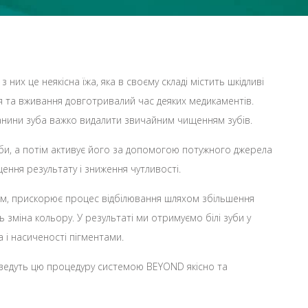
них це неякісна їжа, яка в своєму складі містить шкідливі
ня та вживання довготривалий час деяких медикаментів.
тканини зуба важко видалити звичайним чищенням зубів.
би, а потім активує його за допомогою потужного джерела
ння результату і зниження чутливості.
ром, прискорює процес відбілювання шляхом збільшення
зміна кольору. У результаті ми отримуємо білі зуби у
 і насиченості пігментами.
оведуть цю процедуру системою BEYOND якісно та