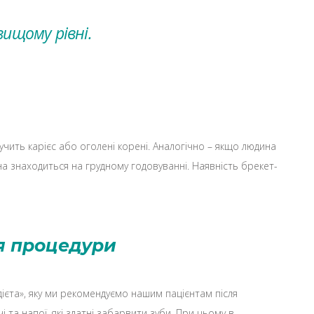
ищому рівні.
учить карієс або оголені корені. Аналогічно – якщо людина
на знаходиться на грудному годовуванні. Наявність брекет-
я процедури
ієта», яку ми рекомендуємо нашим пацієнтам після
та напої, які здатні забарвити зуби. При цьому в