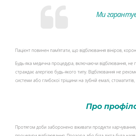
Ми гарантує
Пацієнт повинен пам’ятати, що відбілювання вініров, коро
Будь-яка медична процедура, включаючи відбілювання, не п
страждає алергією будь-якого типу. Відбілювання не реком
системи або глибокої тріщини на зубній емалі, стоматитів, 
Про профіл
Протягом доби заборонено вживати продукти харчування, щ
процедури відбілювання. Прозора або біла дієта була назва