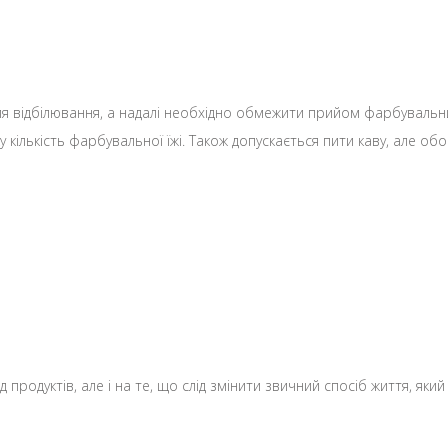
ля відбілювання, а надалі необхідно обмежити прийом фарбувальних
 кількість фарбувальної їжі. Також допускається пити каву, але об
д продуктів, але і на те, що слід змінити звичний спосіб життя, як