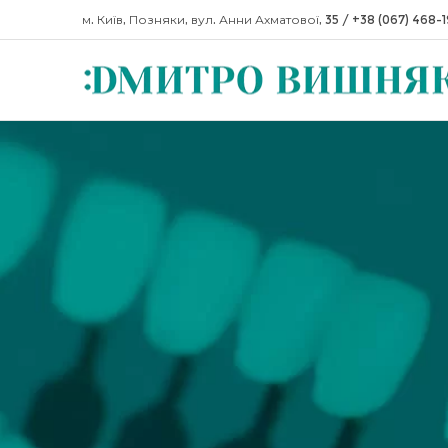
м. Київ, Позняки, вул. Анни Ахматової, 35
/
+38 (067) 468-