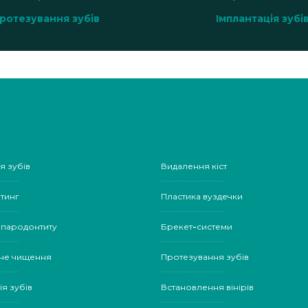
ротезування зубів
Імплантація зубі
я зубів
Видалення кіст
тинг
Пластика вуздечки
 пародонтиту
Брекет-системи
не чищення
Протезування зубів
ія зубів
Встановлення вінірів