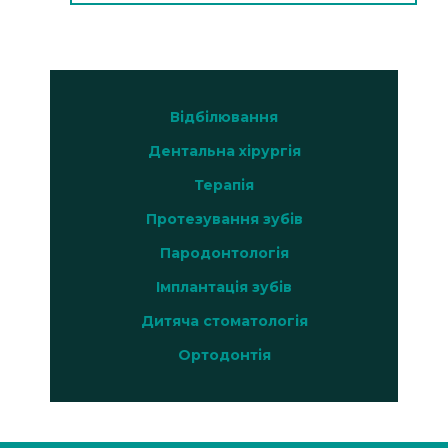
Відбілювання
Дентальна хірургія
Терапія
Протезування зубів
Пародонтологія
Імплантація зубів
Дитяча стоматологія
Ортодонтія