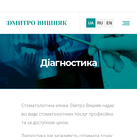
Діагностика
Стоматологічна клініка :Dмітро Вишняк надає
всі види стоматологічних послуг професійно
та за доступною ціною.
Діагностика дає можливість отримати точну