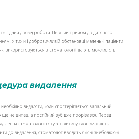
ають гідний досвід роботи. Перший прийом до дитячого
ням. У тихій і доброзичливій обстановці маленькі пацієнти
 які використовуються в стоматології, дають можливість
цедура видалення
 необхідно видаляти, коли спостерігається запальний
 ще не випав, а постійний зуб вже прорізався. Перед
ідділення стоматології готують дитину і допомагають
пити до видалення, стоматолог вводить якісні знеболюючі