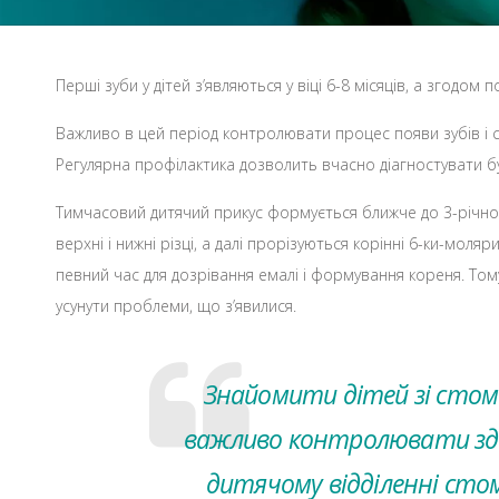
Перші зуби у дітей з’являються у віці 6-8 місяців, а зго
Важливо в цей період контролювати процес появи зубів і 
Регулярна профілактика дозволить вчасно діагностувати бу
Тимчасовий дитячий прикус формується ближче до 3-річног
верхні і нижні різці, а далі прорізуються корінні 6-ки-моля
певний час для дозрівання емалі і формування кореня. Тому
усунути проблеми, що з’явилися.
Знайомити дітей зі стома
важливо контролювати здоро
дитячому відділенні стом