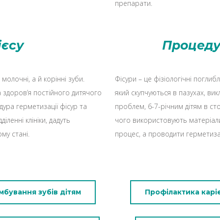
препарати.
ієсу
Процеду
молочні, а й корінні зуби.
Фісури – це фізіологічні поглибл
здоров’я постійного дитячого
який скупчуються в пазухах, вик
ура герметизації фісур та
проблем, 6-7-річним дітям в ст
діленні клініки, дадуть
чого використовують матеріали
му стані.
процес, а проводити герметизац
мбування зубів дітям
Профілактика карі