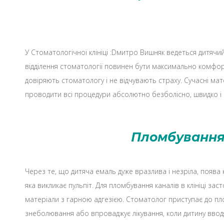
У Стоматологічної клініці :Dмитро Вишняк ведеться дитячи
відділення стоматології повинен бути максимально комфорт
довіряють стоматологу і не відчувають страху. Сучасні мат
проводити всі процедури абсолютно безболісно, ​​швидко 
Пломбуванн
Через те, що дитяча емаль дуже вразлива і незріла, поява 
яка викликає пульпіт. Для пломбування каналів в клініці зас
матеріали з гарною адгезією. Стоматолог приступає до пл
знеболювання або впроваджує лікування, коли дитину ввод