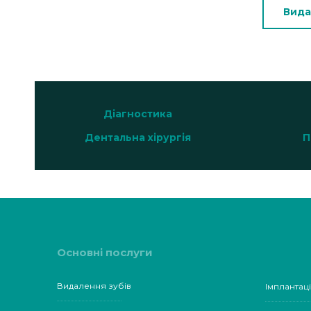
Вида
Діагностика
Дентальна хірургія
П
Основні послуги
Видалення зубів
Імплантаці