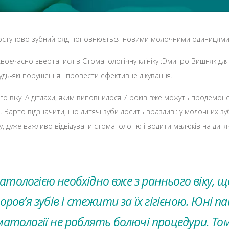
дом поступово зубний ряд поповнюється новими молочними одиницями
своєчасно звертатися в Стоматологічну клініку :Dмитро Вишняк дл
дь-які порушення і провести ефективне лікування.
о віку. А дітлахи, яким виповнилося 7 років вже можуть продемонс
ри. Варто відзначити, що дитячі зуби досить вразливі: у молочних з
, дуже важливо відвідувати стоматологію і водити малюків на дитя
тологією необхідно вже з раннього віку, 
в’я зубів і стежити за їх гігієною. Юні п
атології не роблять болючі процедури. Тому,