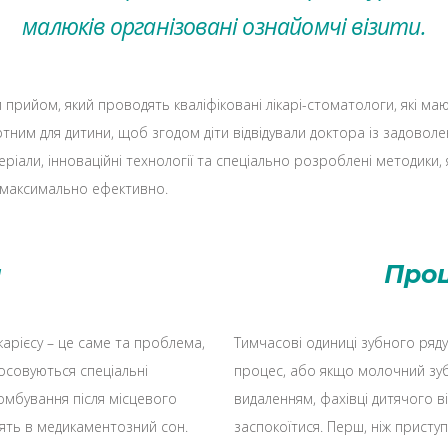
малюків організовані ознайомчі візити.
й прийом, який проводять кваліфіковані лікарі-стоматологи, які м
ним для дитини, щоб згодом діти відвідували доктора із задоволен
еріали, інноваційні технології та спеціально розроблені методики,
і максимально ефективно.
я
Про
карієсу – це саме та проблема,
Тимчасові одиниці зубного ряду
тосовуються спеціальні
процес, або якщо молочний зуб
омбування після місцевого
видаленням, фахівці дитячого в
ять в медикаментозний сон.
заспокоїтися. Перш, ніж присту