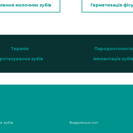
лення молочних зубів
Герметизація фіс
Терапія
Пародонтологія
ротезування зубів
Імплантація зубі
я зубів
Видалення кіст