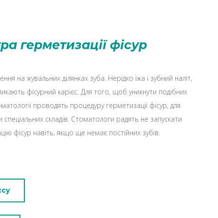
ра герметизації фісур
ення на жувальних ділянках зуба. Нерідко їжа і зубний наліт,
ликають фісурний карієс. Для того, щоб уникнути подібних
оматології проводять процедуру герметизації фісур, для
 спеціальних складів. Стоматологи радять не запускати
ію фісур навіть, якщо ще немає постійних зубів.
єсу