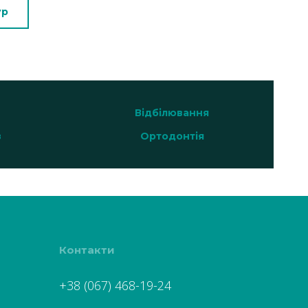
ур
Відбілювання
в
Ортодонтія
Контакти
+38 (067) 468-19-24